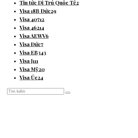
Tin tức Di Trú Quốc Tế
2
Visa 18B Đức
29
Visa 407
12
Visa 462
14
Visa AEWV
6
Visa Đức
7
Visa EB3
43
Visa J1
11
Visa Mỹ
20
Visa Úc
24