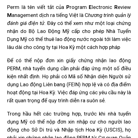
Perm là tên viết tắt của
P
rogram
E
lectronic
R
eview
M
anagement dịch ra tiếng Việt là C
hương trình quản lý
đánh giá điện tử
. Đây có thể xem như một loại chứng
nhận do Bộ Lao Động Mỹ cấp cho phép Nhà Tuyển
Dụng Mỹ có thể thuê lao động nước ngoài tới làm việc
lâu dài cho công ty tại Hoa Kỳ một cách hợp pháp
Để có thể nộp đơn xin giấy chứng nhận lao động
PERM, nhà tuyển dụng cần phải đáp ứng một số điều
kiện nhất định. Họ phải có Mã số Nhận diện Người sử
dụng Lao động Liên bang (FEIN) hợp lệ và có địa điểm
hoạt động tại Hoa Kỳ. Việc đáp ứng các yêu cầu này là
rất quan trọng để quy trình diễn ra suôn sẻ.
Trong hầu hết các trường hợp, trước khi nhà tuyển
dụng Mỹ có thể nộp đơn xin nhập cư cho người lao
động cho Sở Di trú và Nhập tịch Hoa Kỳ (USCIS), họ
phải xin chứng nhận lao động PERM từ Cơ quan Quản