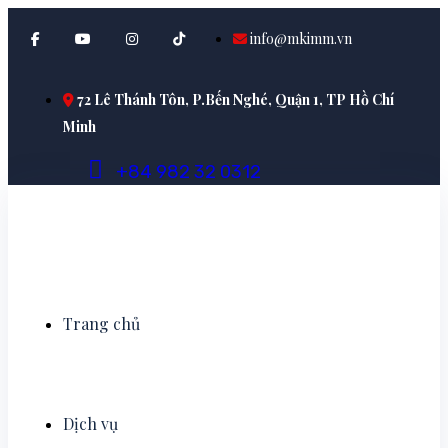
info@mkimm.vn
72 Lê Thánh Tôn, P.Bến Nghé, Quận 1, TP Hồ Chí
Minh
+
8
4
9
8
2
3
2
0
3
1
2
Trang chủ
Dịch vụ