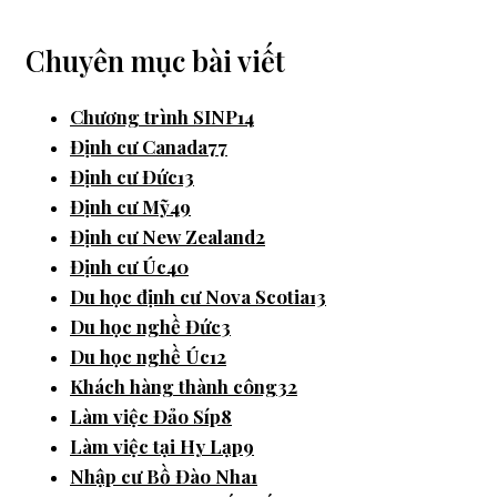
Chuyên mục bài viết
Chương trình SINP
14
Định cư Canada
77
Định cư Đức
13
Định cư Mỹ
49
Định cư New Zealand
2
Định cư Úc
40
Du học định cư Nova Scotia
13
Du học nghề Đức
3
Du học nghề Úc
12
Khách hàng thành công
32
Làm việc Đảo Síp
8
Làm việc tại Hy Lạp
9
Nhập cư Bồ Đào Nha
1