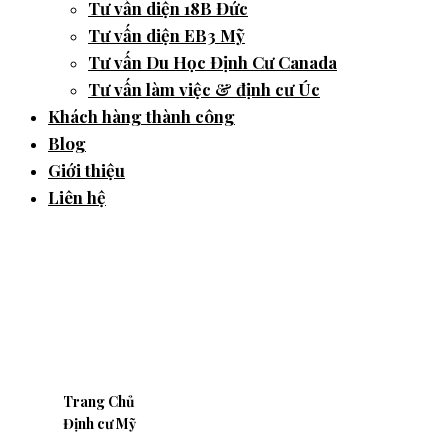
Tư vấn diện 18B Đức
Tư vấn diện EB3 Mỹ
Tư vấn Du Học Định Cư Canada
Tư vấn làm việc & định cư Úc
Khách hàng thành công
Blog
Giới thiệu
Liên hệ
PERM – Giấy chứng nhận
lao động Mỹ là gì?
Trang Chủ
Định cư Mỹ
PERM – Giấy chứng nhận lao động Mỹ là gì?