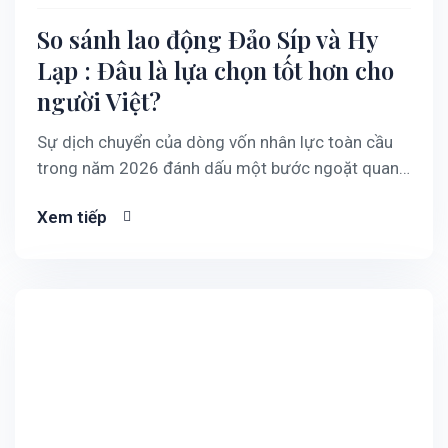
So sánh lao động Đảo Síp và Hy
Lạp : Đâu là lựa chọn tốt hơn cho
người Việt?
Sự dịch chuyển của dòng vốn nhân lực toàn cầu
trong năm 2026 đánh dấu một bước ngoặt quan
trọng khi các quốc gia Nam Âu như Hy Lạp và Đảo
Xem tiếp
Síp trở thành những mắt xích chiến lược trong
chuỗi cung ứng lao động quốc tế từ Việt Nam.…