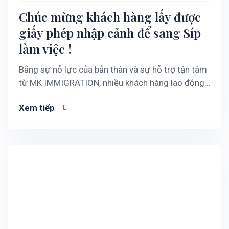
Chúc mừng khách hàng lấy được
giấy phép nhập cảnh để sang Síp
làm việc !
Bằng sự nỗ lực của bản thân và sự hỗ trợ tận tâm
từ MK IMMIGRATION, nhiều khách hàng lao động
phổ thông Việt Nam đã chính thức nhận được giấy
Xem tiếp
phép nhập cảnh Đảo Síp (visa làm việc) với thời
hạn lên đến 4 năm và có thể được…