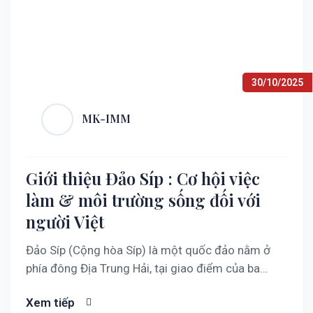
30/10/2025
MK-IMM
Giới thiệu Đảo Síp : Cơ hội việc
làm & môi trường sống đối với
người Việt
Đảo Síp (Cộng hòa Síp) là một quốc đảo nằm ở
phía đông Địa Trung Hải, tại giao điểm của ba
châu lục Á – Âu – Phi. Diện tích Síp khoảng
Xem tiếp
10.000 km² với dân số hơn 1,1 triệu người. Kinh tế