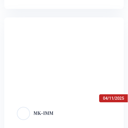
thể, Cục Đăng ký Dân sự và Di cư…
04/11/2025
MK-IMM