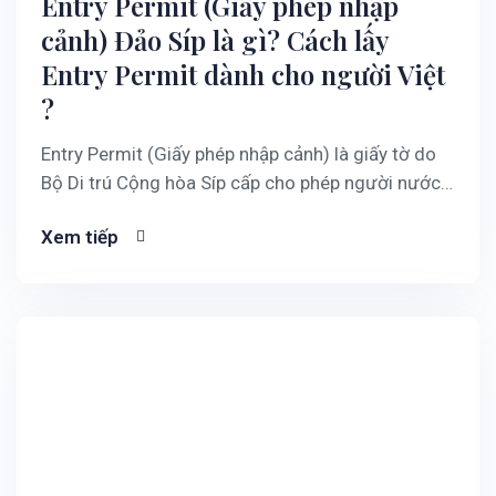
Entry Permit (Giấy phép nhập
cảnh) Đảo Síp là gì? Cách lấy
Entry Permit dành cho người Việt
?
Entry Permit (Giấy phép nhập cảnh) là giấy tờ do
Bộ Di trú Cộng hòa Síp cấp cho phép người nước
ngoài vào Síp làm việc hợp pháp. Đây là loại giấy
Xem tiếp
phép dành cho người nước ngoài không thuộc EU
(third-country nationals) muốn sang Síp làm lao
động, đặc…