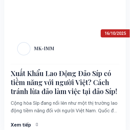
16/10/2025
MK-IMM
Xuất Khẩu Lao Động Đảo Síp có
tiềm năng với người Việt? Cách
tránh lừa đảo làm việc tại đảo Síp!
Cộng hòa Síp đang nổi lên như một thị trường lao
động tiềm năng đối với người Việt Nam. Quốc đảo
này thuộc Liên minh châu Âu, có mức sống cao và
Xem tiếp
môi trường an ninh, an toàn thuộc hàng top ở