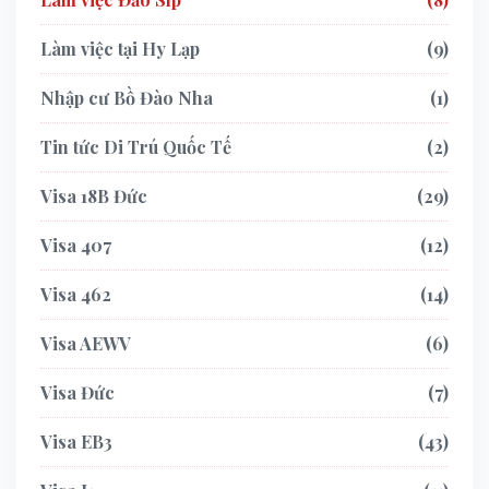
Làm việc tại Hy Lạp
9
Nhập cư Bồ Đào Nha
1
Tin tức Di Trú Quốc Tế
2
Visa 18B Đức
29
Visa 407
12
Visa 462
14
Visa AEWV
6
Visa Đức
7
Visa EB3
43