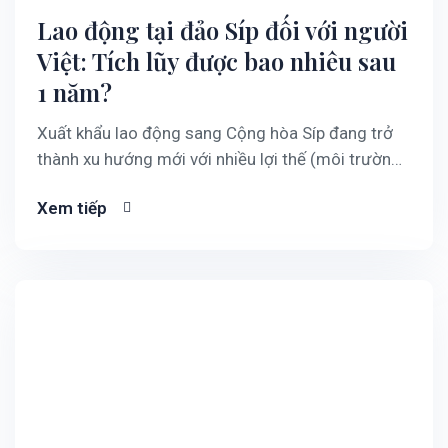
Lao động tại đảo Síp đối với người
Việt: Tích lũy được bao nhiêu sau
1 năm?
Xuất khẩu lao động sang Cộng hòa Síp đang trở
thành xu hướng mới với nhiều lợi thế (môi trường
an toàn tại Châu Âu, thu nhập tốt, cộng đồng
Xem tiếp
người Việt khá đông). Năm 2024, hai nước Việt
Nam – Síp đã đề xuất thỏa thuận hợp tác lao…