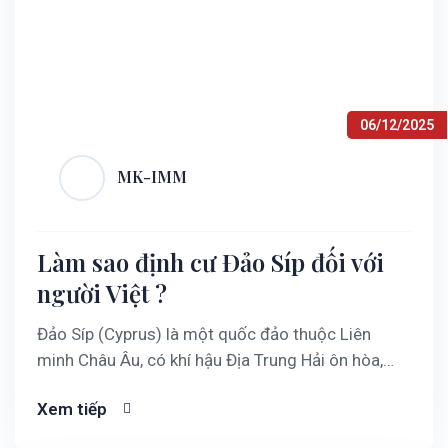
06/12/2025
MK-IMM
Làm sao định cư Đảo Síp đối với
người Việt ?
Đảo Síp (Cyprus) là một quốc đảo thuộc Liên
minh Châu Âu, có khí hậu Địa Trung Hải ôn hòa,
môi trường sống an toàn và thuận lợi để học tập,
Xem tiếp
làm việc và kinh doanh. Với gần 340 ngày
nắng/năm và phong cảnh đẹp giữa biển Địa Trung