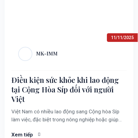
11/11/2025
MK-IMM
Điều kiện sức khỏe khi lao động
tại Cộng Hòa Síp đối với người
Việt
Việt Nam có nhiều lao động sang Cộng hòa Síp
làm việc, đặc biệt trong nông nghiệp hoặc giúp
việc nhà. Để xin visa lao động Síp, người lao động
Xem tiếp
phải đáp ứng các yêu cầu sức khỏe bắt buộc. Cụ