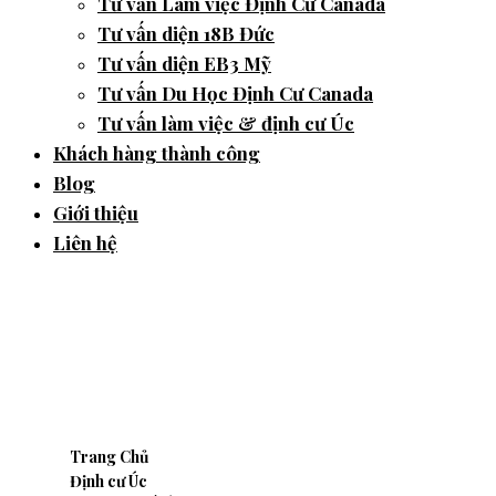
Tư vấn Làm việc Định Cư Canada
Tư vấn diện 18B Đức
Tư vấn diện EB3 Mỹ
Tư vấn Du Học Định Cư Canada
Tư vấn làm việc & định cư Úc
Khách hàng thành công
Blog
Giới thiệu
Liên hệ
Du học nghề Úc : Một vốn
bốn lời !
Trang Chủ
Định cư Úc