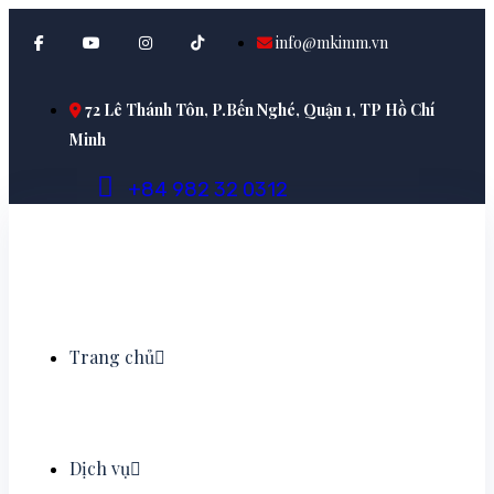
info@mkimm.vn
72 Lê Thánh Tôn, P.Bến Nghé, Quận 1, TP Hồ Chí
Minh
+
8
4
9
8
2
3
2
0
3
1
2
Trang chủ
Dịch vụ