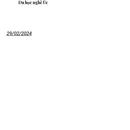
Du học nghề Úc
Du học nghề Úc : Một vốn bốn lời !
29/02/2024