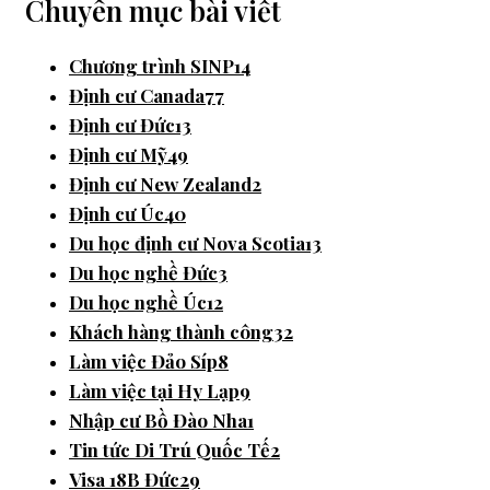
Chuyên mục bài viết
Chương trình SINP
14
Định cư Canada
77
Định cư Đức
13
Định cư Mỹ
49
Định cư New Zealand
2
Định cư Úc
40
Du học định cư Nova Scotia
13
Du học nghề Đức
3
Du học nghề Úc
12
Khách hàng thành công
32
Làm việc Đảo Síp
8
Làm việc tại Hy Lạp
9
Nhập cư Bồ Đào Nha
1
Tin tức Di Trú Quốc Tế
2
Visa 18B Đức
29