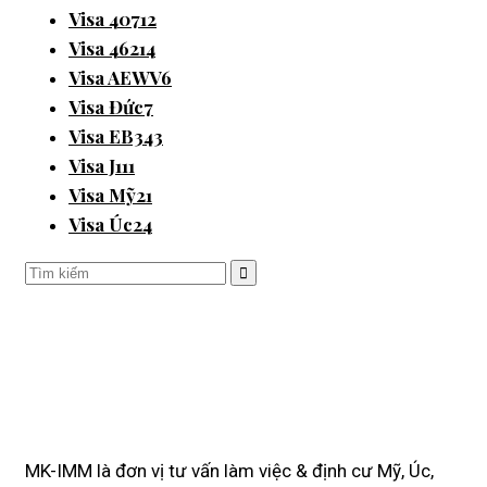
Visa 407
12
Visa 462
14
Visa AEWV
6
Visa Đức
7
Visa EB3
43
Visa J1
11
Visa Mỹ
21
Visa Úc
24
MK-IMM là đơn vị tư vấn làm việc & định cư Mỹ, Úc,