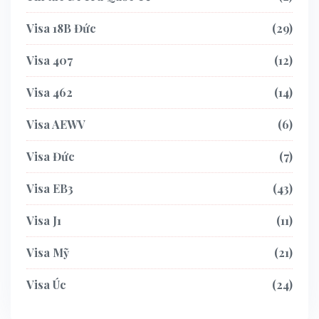
Visa 18B Đức
29
Visa 407
12
Visa 462
14
Visa AEWV
6
Visa Đức
7
Visa EB3
43
Visa J1
11
Visa Mỹ
21
Visa Úc
24