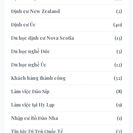
Định cư New Zealand
2
Định cư Úc
40
Du học định cư Nova Scotia
13
Du học nghề Đức
3
Du học nghề Úc
12
Khách hàng thành công
32
Làm việc Đảo Síp
8
Làm việc tại Hy Lạp
9
Nhập cư Bồ Đào Nha
1
Tin tức Di Trú Quốc Tế
2