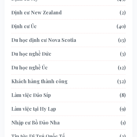
Định cư New Zealand
2
Định cư Úc
40
Du học định cư Nova Scotia
13
Du học nghề Đức
3
Du học nghề Úc
12
Khách hàng thành công
32
Làm việc Đảo Síp
8
Làm việc tại Hy Lạp
9
Nhập cư Bồ Đào Nha
1
Tin tức Di Trú Quốc Tế
2