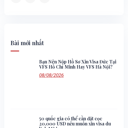
Bài mới nhất
Bạn Nên Nộp Hồ Sơ Xin Visa Đức Tại
VFS Hồ Chí Minh Hay VFS Hà Nội?
08/08/2026
50 quốc gia có thể cần đặt cọc
20,000 USD nếu muốn xin visa du