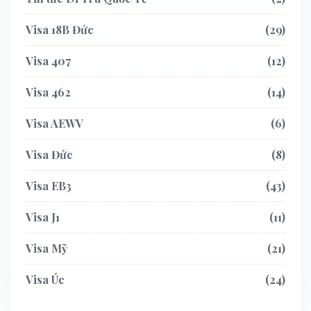
Visa 18B Đức
29
Visa 407
12
Visa 462
14
Visa AEWV
6
Visa Đức
8
Visa EB3
43
Visa J1
11
Visa Mỹ
21
Visa Úc
24