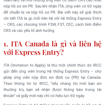
tuần/lần) và mời những ứng viên có điểm CRS cao nhất
nộp hồ sơ xin PR. Sau khi nhận ITA, ứng viên có 60 ngày
để chuẩn bị và nộp hồ sơ PR. Bài viết này sẽ giải thích
chi tiết ITA là gì, mối liên hệ với hệ thống Express Entry
– CRS, các chương trình FSW, FST, CEC; cách tính điểm
CRS và các yếu tố ảnh hưởng
1. ITA Canada là gì và liên hệ
với Express Entry?
ITA (Invitation to Apply) là thư mời chính thức do IRCC
gửi đến ứng viên trong hệ thống Express Entry – cho
phép ứng viên nộp đơn xin định cư (PR) tại Canada.
Theo thông tin từ IRCC, “nếu chúng tôi mời bạn xin
thường trú, bạn sẽ nhận được thông báo trong tài
khoản” và giấy mời này chỉ có hiệu lực 60 ngày.