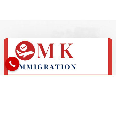
72 Lê Thánh Tôn
Phường Bến Nghé, Quận 1
+84 982 32 0312