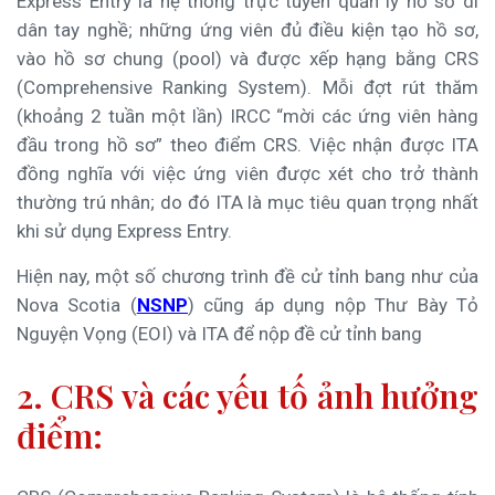
Express Entry là hệ thống trực tuyến quản lý hồ sơ di
dân tay nghề; những ứng viên đủ điều kiện tạo hồ sơ,
vào hồ sơ chung (pool) và được xếp hạng bằng CRS
(Comprehensive Ranking System). Mỗi đợt rút thăm
(khoảng 2 tuần một lần) IRCC “mời các ứng viên hàng
đầu trong hồ sơ” theo điểm CRS. Việc nhận được ITA
đồng nghĩa với việc ứng viên được xét cho trở thành
thường trú nhân; do đó ITA là mục tiêu quan trọng nhất
khi sử dụng Express Entry.
Hiện nay, một số chương trình đề cử tỉnh bang như của
Nova Scotia (
NSNP
) cũng áp dụng nộp Thư Bày Tỏ
Nguyện Vọng (EOI) và ITA để nộp đề cử tỉnh bang
2. CRS và các yếu tố ảnh hưởng
điểm: