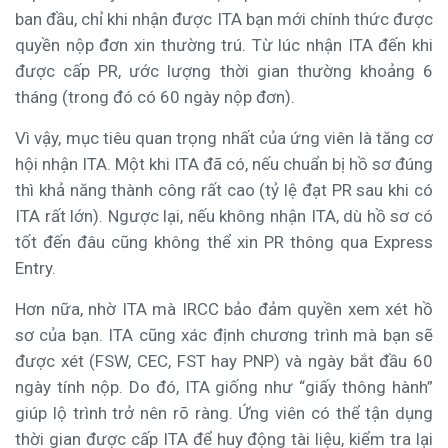
ban đầu, chỉ khi nhận được ITA bạn mới chính thức được
quyền nộp đơn xin thường trú. Từ lúc nhận ITA đến khi
được cấp PR, ước lượng thời gian thường khoảng 6
tháng (trong đó có 60 ngày nộp đơn).
Vì vậy, mục tiêu quan trọng nhất của ứng viên là tăng cơ
hội nhận ITA. Một khi ITA đã có, nếu chuẩn bị hồ sơ đúng
thì khả năng thành công rất cao (tỷ lệ đạt PR sau khi có
ITA rất lớn). Ngược lại, nếu không nhận ITA, dù hồ sơ có
tốt đến đâu cũng không thể xin PR thông qua Express
Entry.
Hơn nữa, nhờ ITA mà IRCC bảo đảm quyền xem xét hồ
sơ của bạn. ITA cũng xác định chương trình mà bạn sẽ
được xét (FSW, CEC, FST hay PNP) và ngày bắt đầu 60
ngày tính nộp. Do đó, ITA giống như “giấy thông hành”
giúp lộ trình trở nên rõ ràng. Ứng viên có thể tận dụng
thời gian được cấp ITA để huy động tài liệu, kiểm tra lại