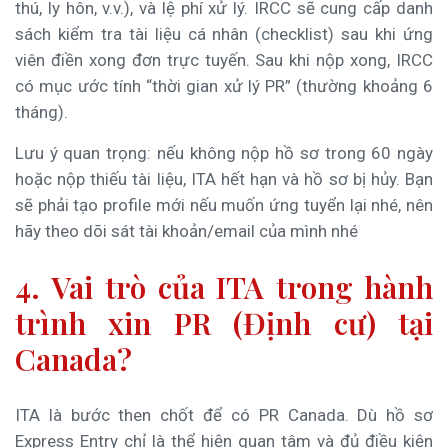
thú, ly hôn, v.v.), và lệ phí xử lý. IRCC sẽ cung cấp danh
sách kiểm tra tài liệu cá nhân (checklist) sau khi ứng
viên điền xong đơn trực tuyến. Sau khi nộp xong, IRCC
có mục ước tính “thời gian xử lý PR” (thường khoảng 6
tháng).
Lưu ý quan trọng: nếu không nộp hồ sơ trong 60 ngày
hoặc nộp thiếu tài liệu, ITA hết hạn và hồ sơ bị hủy. Bạn
sẽ phải tạo profile mới nếu muốn ứng tuyển lại nhé, nên
hãy theo dõi sát tài khoản/email của mình nhé
4. Vai trò của ITA trong hành
trình xin PR (Định cư) tại
Canada?
ITA là bước then chốt để có PR Canada. Dù hồ sơ
Express Entry chỉ là thể hiện quan tâm và đủ điều kiện