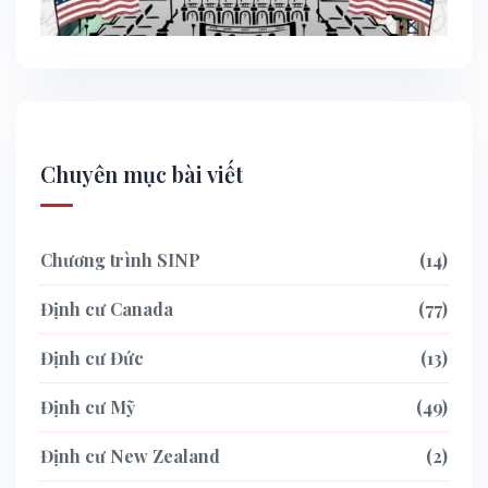
Chuyên mục bài viết
Chương trình SINP
14
Định cư Canada
77
Định cư Đức
13
Định cư Mỹ
49
Định cư New Zealand
2