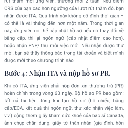
rút thăm mời ứng viên, thường mỗi 2 tuần. Nếu điểm
CRS của bạn cao hơn ngưỡng của lượt rút thăm đó, bạn
nhận được ITA. Quá trình này không cố định thời gian –
có thể là vài tháng đến hơn một năm. Trong thời gian
này, ứng viên có thể cập nhật hồ sơ nếu có thay đổi về
bằng cấp, thi lại ngôn ngữ (cập nhật điểm cao hơn),
hoặc nhận PNP/ thư mời việc mới. Nếu nhận được thư
mời, bạn sẽ thấy thông báo trong tài khoản và biết mình
được mời theo chương trình nào
Bước 4: Nhận ITA và nộp hồ sơ PR.
Khi có ITA, ứng viên phải nộp đơn xin thường trú (PR)
hoàn chỉnh trong vòng 60 ngày. Bộ hồ sơ PR bao gồm:
tất cả tài liệu dùng khi tạo hồ sơ (hộ chiếu, bằng
cấp/ECA, kết quả thi ngôn ngữ, thư xác nhận việc làm,
v.v.) cộng thêm giấy khám sức khoẻ của bác sĩ Canada,
ảnh chụp chân dung, giấy tờ thân nhân (gia đình, hôn