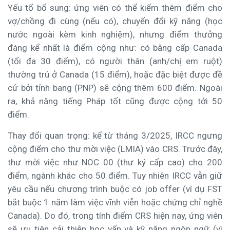
Yếu tố bổ sung: ứng viên có thể kiếm thêm điểm cho
vợ/chồng đi cùng (nếu có), chuyển đổi kỹ năng (học
nước ngoài kèm kinh nghiệm), nhưng điểm thưởng
đáng kể nhất là điểm cộng như: có bằng cấp Canada
(tối đa 30 điểm), có người thân (anh/chị em ruột)
thường trú ở Canada (15 điểm), hoặc đặc biệt được đề
cử bởi tỉnh bang (PNP) sẽ cộng thêm 600 điểm. Ngoài
ra, khả năng tiếng Pháp tốt cũng được cộng tới 50
điểm.
Thay đổi quan trọng: kể từ tháng 3/2025, IRCC ngưng
cộng điểm cho thư mời việc (LMIA) vào CRS. Trước đây,
thư mời việc như NOC 00 (thư ký cấp cao) cho 200
điểm, ngành khác cho 50 điểm. Tuy nhiên IRCC vẫn giữ
yêu cầu nếu chương trình buộc có job offer (ví dụ FST
bắt buộc 1 năm làm việc vĩnh viễn hoặc chứng chỉ nghề
Canada). Do đó, trong tính điểm CRS hiện nay, ứng viên
sẽ ưu tiên cải thiện học vấn và kỹ năng ngôn ngữ (vì