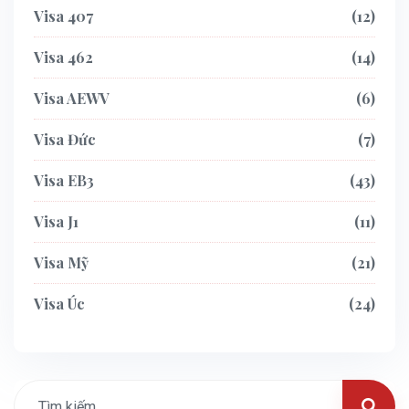
Visa 407
12
Visa 462
14
Visa AEWV
6
Visa Đức
7
Visa EB3
43
Visa J1
11
Visa Mỹ
21
Visa Úc
24