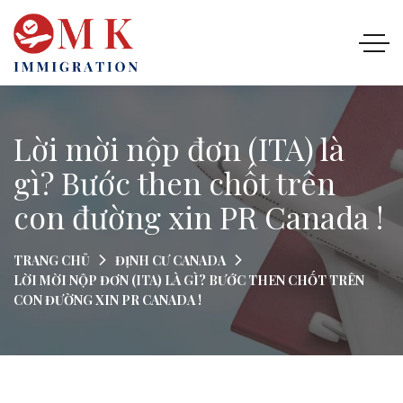
Lời mời nộp đơn (ITA) là
gì? Bước then chốt trên
con đường xin PR Canada !
TRANG CHỦ
ĐỊNH CƯ CANADA
LỜI MỜI NỘP ĐƠN (ITA) LÀ GÌ? BƯỚC THEN CHỐT TRÊN
CON ĐƯỜNG XIN PR CANADA !