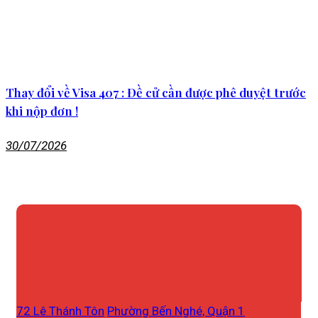
Thay đổi về Visa 407 : Đề cử cần được phê duyệt trước
khi nộp đơn !
30/07/2026
72 Lê Thánh Tôn
Phường Bến Nghé, Quận 1