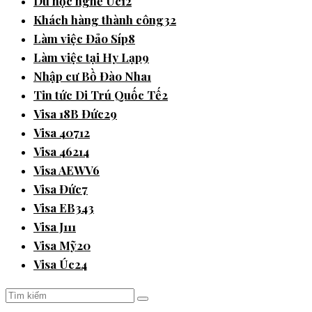
Du học nghề Úc
12
Khách hàng thành công
32
Làm việc Đảo Síp
8
Làm việc tại Hy Lạp
9
Nhập cư Bồ Đào Nha
1
Tin tức Di Trú Quốc Tế
2
Visa 18B Đức
29
Visa 407
12
Visa 462
14
Visa AEWV
6
Visa Đức
7
Visa EB3
43
Visa J1
11
Visa Mỹ
20
Visa Úc
24