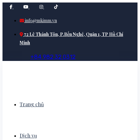
info@mkimm.vn
72 Lê Thánh Tôn, P.Bến Nghé, Quận 1, TP Hồ Chí
Minh
+
8
4
9
8
2
3
2
0
3
1
2
Trang chủ
Dịch vụ