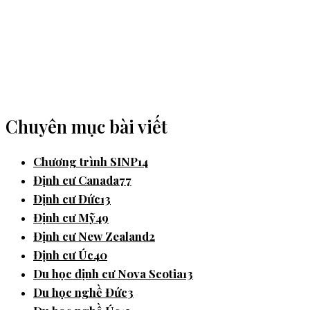
Chuyên mục bài viết
Chương trình SINP
14
Định cư Canada
77
Định cư Đức
13
Định cư Mỹ
49
Định cư New Zealand
2
Định cư Úc
40
Du học định cư Nova Scotia
13
Du học nghề Đức
3