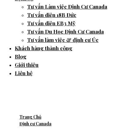
Tư vấn Làm việc Định Cư Canada
Tư vấn diện 18B Đức
Tư vấn diện EB3 Mỹ
Tư vấn Du Học Định Cư Canada
Tư vấn làm việc & định cư Úc
Khách hàng thành công
Blog
Giới thiệu
Liên hệ
Học tiếng Pháp tại
Canada : Lựa chọn sáng
suốt !
Trang Chủ
Định cư Canada
Học tiếng Pháp tại Canada : Lựa chọn sáng suốt !