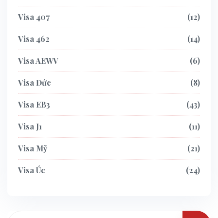
Visa 407
12
Visa 462
14
Visa AEWV
6
Visa Đức
8
Visa EB3
43
Visa J1
11
Visa Mỹ
21
Visa Úc
24