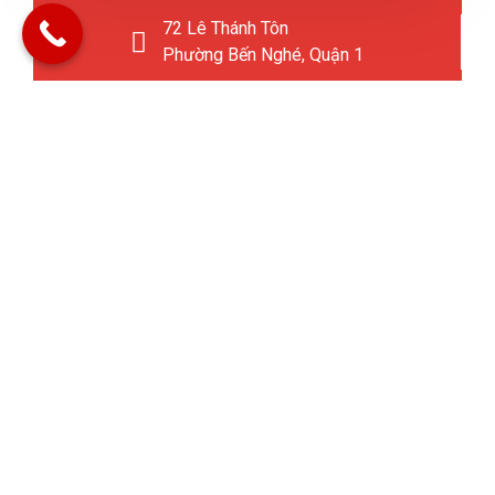
72 Lê Thánh Tôn
Phường Bến Nghé, Quận 1
+84 982 32 0312
CÔNG TY TNHH TƯ VẤN &
DỊCH VỤ MK
IMMIGRATION
GPKD số 0318313371 cấp tại Sở Kế hoạch và Đầu tư