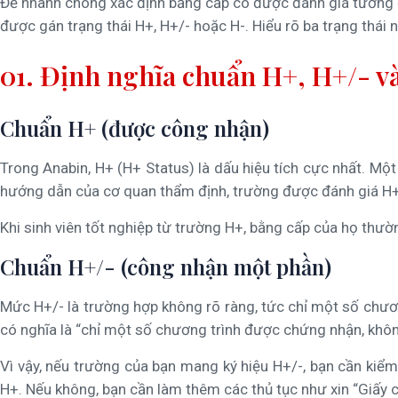
Để nhanh chóng xác định bằng cấp có được đánh giá tương 
được gán trạng thái H+, H+/- hoặc H-. Hiểu rõ ba trạng thá
01. Định nghĩa chuẩn H+, H+/- v
Chuẩn H+ (được công nhận)
Trong Anabin, H+ (H+ Status) là dấu hiệu tích cực nhất. 
hướng dẫn của cơ quan thẩm định, trường được đánh giá H+
Khi sinh viên tốt nghiệp từ trường H+, bằng cấp của họ thư
Chuẩn H+/- (công nhận một phần)
Mức H+/- là trường hợp không rõ ràng, tức chỉ một số chư
có nghĩa là “chỉ một số chương trình được chứng nhận, khôn
Vì vậy, nếu trường của bạn mang ký hiệu H+/-, bạn cần kiể
H+. Nếu không, bạn cần làm thêm các thủ tục như xin “Giấ