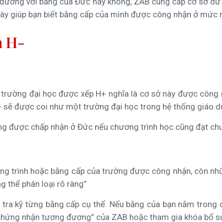
đương với bằng của Đức hay không, ZAB cung cấp cơ sở dữ l
i này giúp bạn biết bằng cấp của mình được công nhận ở mức 
à H-
Một trường đại học được xếp H+ nghĩa là cơ sở này được cô
 sẽ được coi như một trường đại học trong hệ thống giáo 
ờng được chấp nhận ở Đức nếu chương trình học cũng đạt chu
ơng trình hoặc bằng cấp của trường được công nhận, còn n
g thể phân loại rõ ràng”
m tra kỹ từng bằng cấp cụ thể. Nếu bằng của bạn nằm trong 
y chứng nhận tương đương” của ZAB hoặc tham gia khóa bổ s