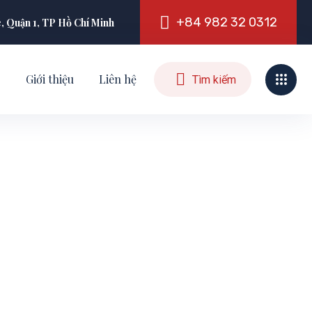
+
8
4
9
8
2
3
2
0
3
1
2
é, Quận 1, TP Hồ Chí Minh
g
Giới thiệu
Liên hệ
- và H- trong