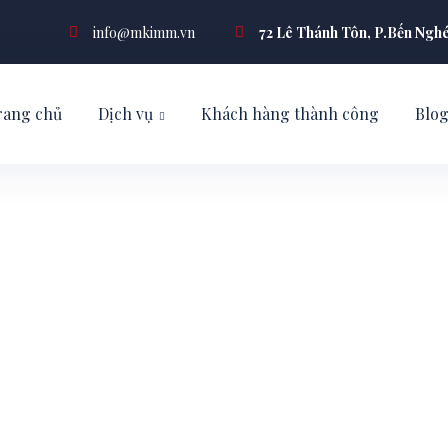
info@mkimm.vn
72 Lê Thánh Tôn, P.Bến Ngh
rang chủ
Dịch vụ
Khách hàng thành công
Blo
 chuẩn H+, H+/
ng cấp tại Đức