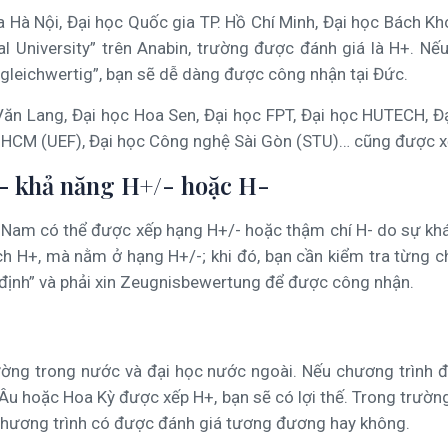
ia Hà Nội, Đại học Quốc gia TP. Hồ Chí Minh, Đại học Bách 
nal University” trên Anabin, trường được đánh giá là H+. N
“gleichwertig”, bạn sẽ dễ dàng được công nhận tại Đức.
 Văn Lang, Đại học Hoa Sen, Đại học FPT, Đại học HUTECH, 
 TP.HCM (UEF), Đại học Công nghệ Sài Gòn (STU)… cũng được x
 – khả năng H+/- hoặc H-
 Nam có thể được xếp hạng H+/- hoặc thậm chí H- do sự khác
 H+, mà nằm ở hạng H+/-; khi đó, bạn cần kiểm tra từng c
 định” và phải xin Zeugnisbewertung để được công nhận.
rường trong nước và đại học nước ngoài. Nếu chương trình 
Âu hoặc Hoa Kỳ được xếp H+, bạn sẽ có lợi thế. Trong trườn
 chương trình có được đánh giá tương đương hay không.