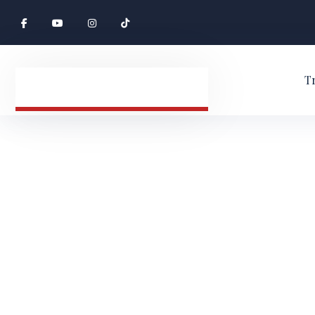
T
Giải thích về
công nhận bằ