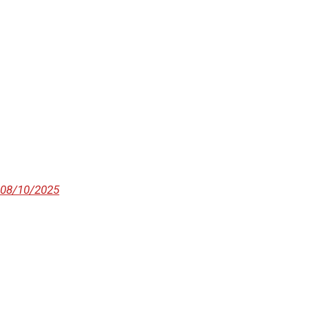
TRANG CHỦ
ĐỊNH CƯ ĐỨC
VISA ĐỨC
08/10/2025